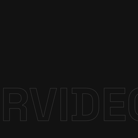
ÄRVID